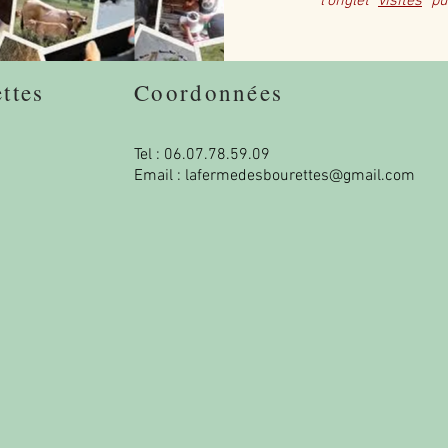
l'onglet "
visites
" pu
ettes
Coordonnées
Tel : 06.07.78.59.09
Email :
lafermedesbourettes@gmail.com